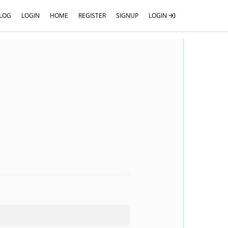
LOG
LOGIN
HOME
REGISTER
SIGNUP
LOGIN
r i en dyrehandel, på et apotek eller på
m af en organisation, der hjælper