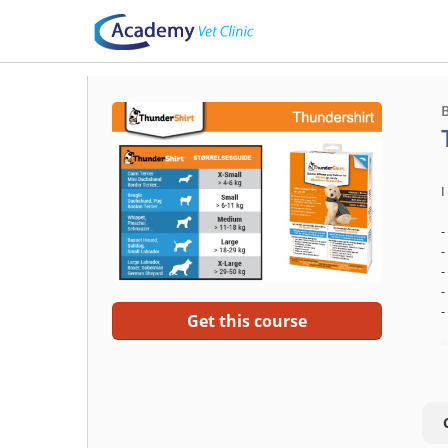
I
-
-
-
-
-
Get this course
F
U
e
h