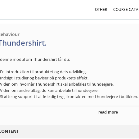
OTHER
COURSE CATA
Behaviour
Thundershirt.
 denne modul om Thundershirt får du:
 En introduktion til produktet og dets udvikling.
 Indsigt i studier og beviser på produktets effekt.
 Viden om, hvornår Thundershirt skal anbefales til hundeejere.
 Viden om andre tiltag, du kan anbefale til hundeejere.
 Støtte og support til at føle dig tryg i kontakten med hundeejere i butikken.
or hvem:
read more
ddannelsen er for dig, der er forhandler af Thundershirt. For dig, der arbejde
n dyreklinik. Eller for dig, der arbejder på et hundepensionat eller er medle
jemløse hunde.
CONTENT