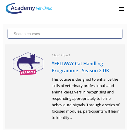
OTHER
COURSE CATALOG
LOGIN
fchp
/
fchp-s2
*FELIWAY Cat Handling
HOME
Programme - Season 2 DK
This course is designed to enhance the
REGISTER
skills of veterinary professionals and
animal caregivers in recognising and
responding appropriately to feline
SIGNUP
behavioural signals. Through a series of
focused modules, participants will learn
LOGIN
to identify...